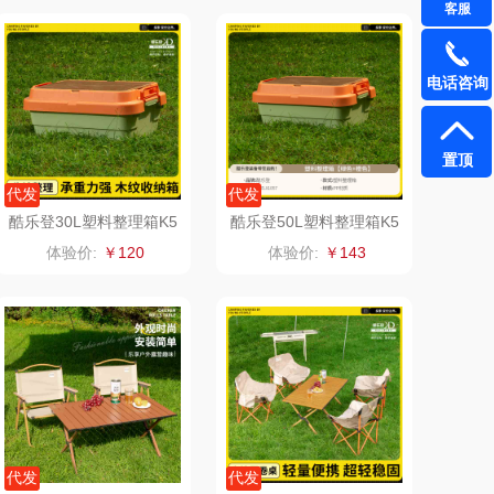
客服
真不二
富安娜（包销款
电话咨询
1）
雅（包销款）
云栖桦田
五丰黎红
小胖爪
置顶
代发
代发
olayks
银小燕
酷乐登30L塑料整理箱K5
酷乐登50L塑料整理箱K5
6
7
体验价:
￥120
体验价:
￥143
泉尔思
润培
奈斯派索
小度
邻家饭香
赫兰希
天琴
朗赫
胜OSIM
360
代发
代发