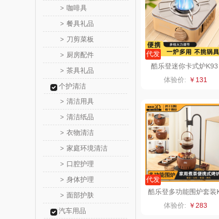
咖啡具
>
花卉
餐具礼品
>
刀剪菜板
>
舒蕾（定
代发
厨房配件
>
酷乐登迷你卡式炉K93
茶具礼品
>
周六
体验价:
￥131
个护清洁
苏泊尔（代
清洁用具
>
清洁纸品
>
骆驼
衣物清洁
>
泸溪河
家庭环境清洁
>
口腔护理
>
汉美
身体护理
代发
>
先科
酷乐登多功能围炉套装
面部护肤
>
T65
体验价:
￥283
汽车用品
润本（套