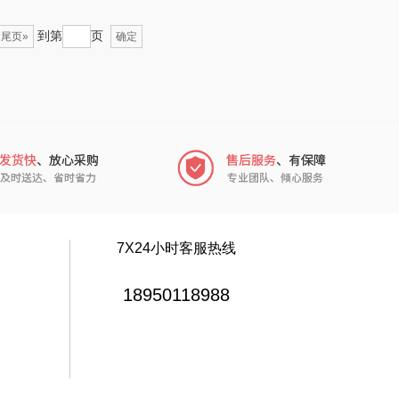
博莱克
苏泊尔（杯壶）
到第
页
尾页»
确定
个人的星球
声阔
云鲸
迪士尼（儿童类）
（专供款）
小仓熊
科洛
秒秒测
兰士顿
追鲸
7X24小时客服热线
胜源通
蓄光
18950118988
皇上皇
创维（个护类）
yourCare
奥利贝拉