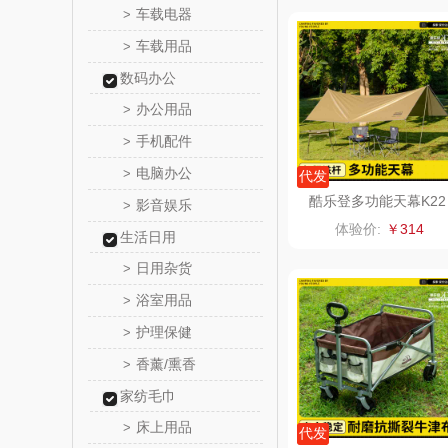
车载电器
>
八马（包
车载用品
>
数码办公
西屋（小
办公用品
>
长寿
手机配件
>
电脑办公
>
代发
有色
酷乐登多功能天幕K22
影音娱乐
>
体验价:
￥314
京荟
生活日用
日用杂货
>
品胜
浴室用品
>
护理保健
>
索爱（个
香薰/熏香
>
丸美
家纺毛巾
床上用品
>
果兹
代发