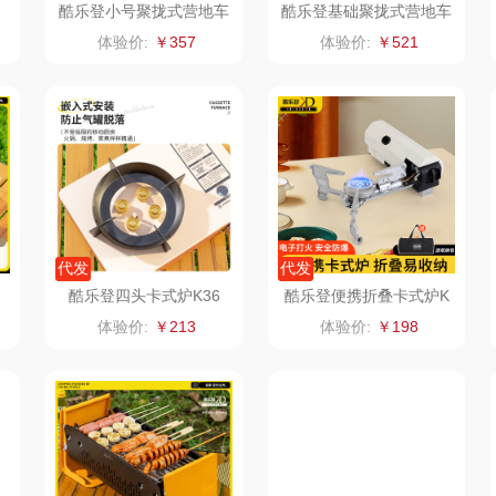
酷乐登小号聚拢式营地车
酷乐登基础聚拢式营地车
K00
K01
类）
艾美特（代理商）
锡品源
狮峰
温仑
体验价:
￥357
体验价:
￥521
康巴赫（锅具类）
悦湘湖
万华茶林
鹰
博牌
keep
kaco
伊莱克斯
绿鼻子
乐扣乐扣（箱包杯
壶）
频类）
珍视明
康恩贝
WENGER/威戈
Allu
代发
代发
酷乐登四头卡式炉K36
酷乐登便携折叠卡式炉K
厨
悠米UURMI
富安娜（包销款）
冈州故事
06
体验价:
￥213
体验价:
￥198
源
玺魁
半亩川
双立人
门
禹鸿物予
艾可熊
万益蓝
铜
高洁丝
护舒宝
顺然