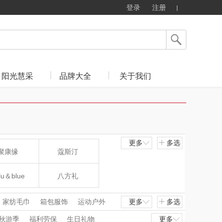
登录
注册
阳光慧采
品牌大全
关于我们
更多
多选
聚康缘
蔻斯汀
lu＆blue
八方礼
新秀丽
夏普SHARP
家纺毛巾
箱包服饰
运动户外
更多
多选
秋游季
福利劳保
生日礼物
更多