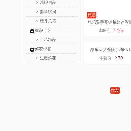
洗护用品
>
瓷咖
婴童寝居
>
代发
玩具乐器
>
传应
酷乐登手开银胶款迷彩
篷K67
收藏工艺
体验价:
￥104
高原
工艺精品
>
鲜花绿植
啄木鸟PLO
生活鲜花
>
（家纺
福礼掌
五谷磨
代发
爱国
酷乐登折叠扶手椅K61
体验价:
￥70
HYUNDA
类）
碧云