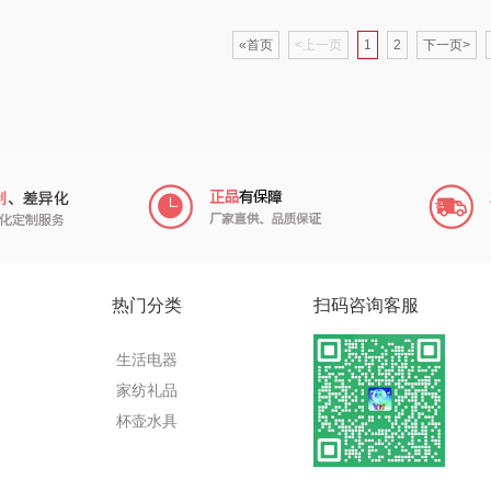
销款）
左都
鹏程
蜜丝婷
«首页
<上一页
1
2
下一页>
氏
梦百合
沃隆
浅香（包销款）
一
香
圣匠鲁班
友望
思宜莱
箱包）
君乐宝
德亚
富佑嘉（FU+）
富光
心
小甘菊
凡士林
贝弗伦
士
芬神
Aroma Light
昔马
热门分类
扫码咨询客服
和
T.J.HARREN
亿瞬间
普陀山
生活电器
家纺礼品
销款）
奥苏米
荣事达厨具（包销
猫和老鼠
杯壶水具
款）
宋
伍闰堂
小黄人
摩动
Wa