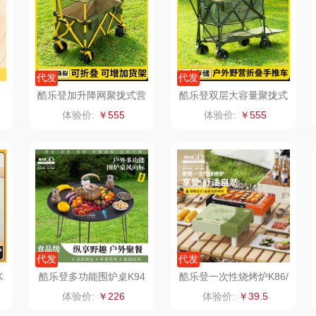
诗
小天鹅
ROBAM老板
康夫
制款）
洁玉（定制款）
富昌（定制款）
爱国者（移动电
代发
代发
酷乐登加升降网聚拢式营
酷乐登双层大容量聚拢式
源）
福
江中猴姑
江中食疗
凤凰
地车K02
营地车K03
体验价:
￥555
体验价:
￥555
理商）
九阳（代理商）
晒瑞
实丰文化
VVC
漫沃星系
TCL
桃酥
中茶
山萃
可益康
驰
梦洁家纺
BTSM
路悠悠
代发
代发
德菲摩尔
保宁
伊莎贝拉
荣事
K
酷乐登多功能围炉桌K94
酷乐登一次性烧烤炉K86/
K87
体验价:
￥226
体验价:
￥39.5
装类）
浪莎
雅鹿
圣耳
味滋