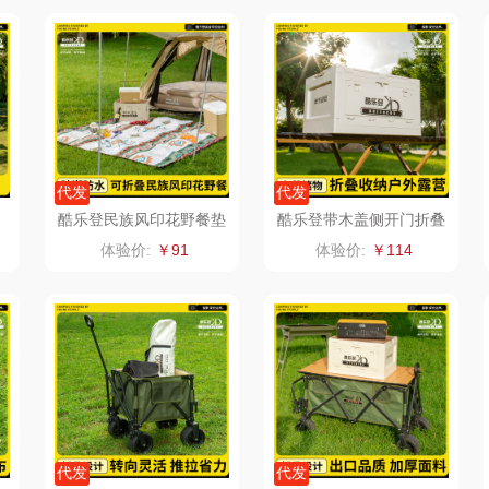
销款）
雅莉格丝
铮铭
臻牧
家电）
渝情渝礼
千问
杜邦（餐具类）
洁丽
花
百事食品
洽洽
奥克斯
代发
代发
可可满分
无印良品（代理
味滋源（品牌方）
立时
酷乐登民族风印花野餐垫
酷乐登带木盖侧开门折叠
K25
收纳箱K40
体验价:
￥91
体验价:
￥114
商）
堂
富昌
呼也
梦洁
百事（饮具类）
丽耳
三胖蛋
护类）
创维（手表类）
宏太
都乐Dole
几梦
欧丽薇兰
易路达
西屋（风扇类）
汤姆逊
皮尔卡丹（皮具
傲
代发
代发