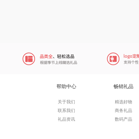
奥帝尔（包
穗格
瓷语花
恒源祥（
汇可
摩米
帮助中心
畅销礼品
致尚丽
关于我们
精选好物
联系我们
商务礼品
小狗（包
礼品资讯
数码产品
秦唐