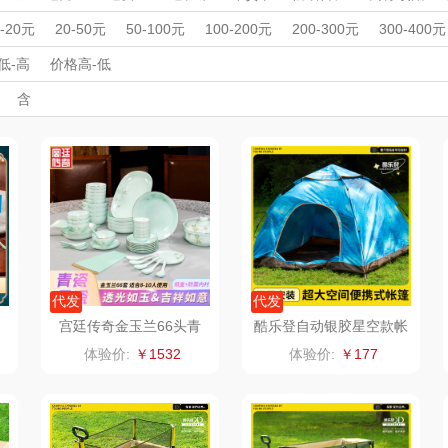
沁
绽家
HOLOHOLO
途柏丽TOBERLIR
mo
周年庆礼品
春游踏青
开学季礼品
毕业季礼品
开门红专区
伴
0-20元
20-50元
50-100元
100-200元
200-300元
300-400元
外事出国
入职礼
MOVA
高颜值礼品
匠心萌宠
IP联名款
企业团建
YOTTOY
展会礼品
西屋
低-高
价格高-低
开业乔迁
乡村振兴
定制案例
珠宝礼品
酒店旅游
高校礼品
含
家居/
星巴克（杯壶/包
宝堂马氏铺子
蔬果园（代理商）
建材礼品
政企单位
房地产礼品
汽车礼品
进店礼
情人节
亲节
儿童节
中秋节
建军节
护士节
重阳节
）
袋）
歌
纺王
伯纳德
万象
ine
佳帮手
罗莱 超柔床品
三只松鼠（代理
斯凯奇
款）
商）
十二夏天
百草味（代理商）
LUING BOX
立白
戴可思
康宁
京意之选
代发
代发
宫廷传奇金玉兰66头青
酷乐登自动银胶星空款帐
T
瓷餐具（皮箱）GT-YL66
篷K69
首佩
SWISS MILITARY
罗莱超柔床品
体验价:
￥1532
体验价:
￥177
T
茶
克洛特
睿嫣
竹盐
膏
锐致
倍瑞傲
安宝笛