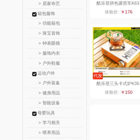
酷乐登拼色露营车K63
居家布艺
>
LK
体验价:
￥176
箱包服饰
功能箱包
>
乐心
珠宝首饰
>
三头
钟表眼镜
>
服饰内衣
>
棉芽
户外鞋服
>
飞利浦（音
运动户外
代发
户外装备
>
酷乐登三头卡式炉K35
乐千
体验价:
￥150
健身用品
>
味滋
智能设备
>
母婴玩具
喜临
学习相关
>
喂养用品
>
朱炳仁