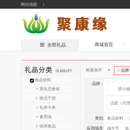
网站地图
商城首页
全部礼品
检索条件
品牌
食品饮料
品牌：
原生态食材
骄小
>
南北干货
>
洁柔（代
礼券卡券
>
食用油
>
云上好
类别:
食品饮料
休闲食品
>
母婴玩具
应用场景:
端午节
送