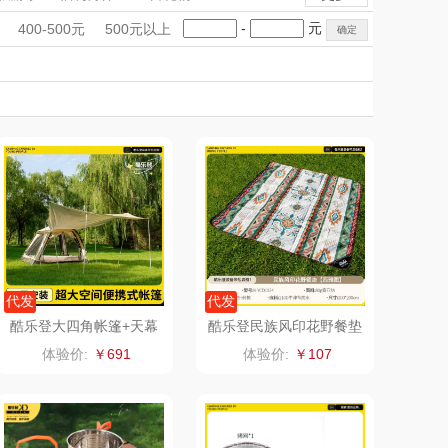
mo（杯壶）
大嘴猴（杯壶厨具
手礼盒
会议礼品
国潮文创
-
元
400-500元
500元以上
雨伞）
（运动户外）
科技感礼品
中国风
非一FETANA
创意礼品
女神节
奶企礼品
银行礼品
DGI
唯宝
七夕节
建党节
圣诞节
教师节
元朗荣华
纽曼Newmine
（线下款）
SKECHER
可口可乐Coca Col
S
a
（包销款）
润本（套装）
锦礼
阿茜娅（AGIA）
代发
代发
酷乐登大四角帐篷+天幕
酷乐登民族风印花野餐垫
K33
K24
润心
奈雪茶院
体验价:
￥691
体验价:
￥107
悦滋木
丝丽诺妃
爱润丝婷
形象派