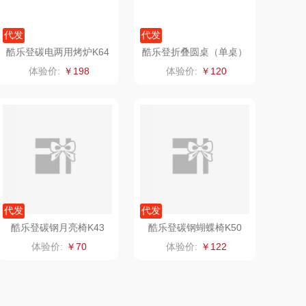
乐扣（小家
厨创妈咪
代发
代发
电）
赫（包销款）
元黍
酷乐登碳电两用烤炉K64
酷乐登折叠圆桌（单桌）
K62
体验价:
￥198
体验价:
￥120
鲸选码头
家之礼
酷乐登碳钢月亮椅K43
酷乐登碳钢蝴蝶椅K50
太力
象印
体验价:
￥70
体验价:
￥122
向物
来伊份
lli follie
品存
代发
代发
乐事
途雅
田知府
吉米
翼眠
TKK