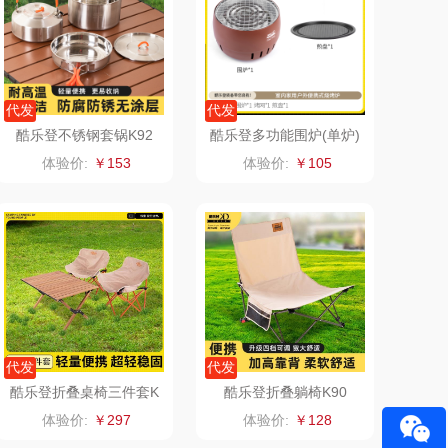
罗尔仕
拜灭士
飞利浦
荣诚
代发
代发
酷乐登不锈钢套锅K92
酷乐登多功能围炉(单炉)
保卫蛋蛋
马克图布
K65
体验价:
￥153
体验价:
￥105
洛克星球
梵沐
五芳斋
立家
皇家粮仓
干饭熊饱饱
尹谜
金龙鱼（包销款）
代发
代发
达（品牌方）
得力
酷乐登折叠桌椅三件套K
酷乐登折叠躺椅K90
95
体验价:
￥297
体验价:
￥128
源（包销款）
英红（包销款）