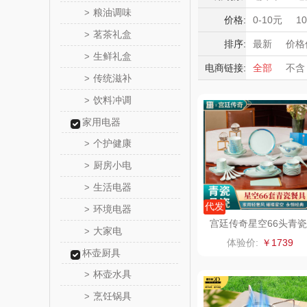
东方
粮油调味
>
积分礼品
价格:
0-10元
1
茗茶礼盒
>
暖冬好物
觅菓
排序:
最新
价格
生鲜礼盒
>
高端送礼
电商链接:
全部
不含
乐扣乐扣（
传统滋补
保险礼品
>
母亲节
父
饮料冲调
>
小家电
姑苏渔
家用电器
纽曼Newm
个护健康
>
厨房小电
>
（线上
沃莱
生活电器
>
乐班
代发
环境电器
>
宫廷传奇星空66头青瓷
大家电
>
餐具（皮箱）GT-XK66
卓然
体验价:
￥1739
杯壶厨具
奈雪的
杯壶水具
>
烹饪锅具
>
睿嫣润