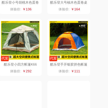
酷乐登小号胡桃木色蛋卷
酷乐登大号柚木色蛋卷桌
桌K41
K38
山（电器类）
洁丽雅（代理商）
体验价:
￥136
体验价:
￥164
澜沧古茶
海尔
吉潮瑞鲜
飞利浦新安怡
海信
乐美雅（餐具类）
flon阿路弗仑
爱仕达
代发
代发
酷乐登小四方帐篷K66
酷乐登手开银胶拼色帐篷
福临门
卜珂
K68
体验价:
￥292
体验价:
￥111
北欧沃朗
郎氏达
正负零
七匹狼
信科
南方寝饰