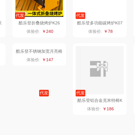
什
氛围部落
厨邦
粒上皇
乐扣
代发
代发
陇间柒月(包销款)
中华
民间造物
康巴
帐
酷乐登折叠烧烤炉K26
酷乐登多功能碳烤炉K07
体验价:
￥240
体验价:
￥78
宏
睡眠博士
嘉禾月
瑞驰SWICKY
酷乐登铝合金克米特椅K
VER
胡姬花
金龙鱼
香畴
13
体验价:
￥186
）
柜
迪士尼（数码类）
冠军
施耐德
房
她妍社
乐而雅
苏菲
fo
代发
代发
者
尔木萄
KEPO
嗑西西
酷乐登不锈钢加宽月亮椅
K15
体验价:
￥147
I（电器
莱克
稻梁菽
得一茶
泉
普沃达
茶马世家
陈克明