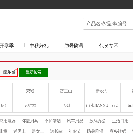
开学季
中秋好礼
防暑防暑
代发专区
：酷乐登
重新检索
姐
荣诚
普王山
新农哥
理商）
克维杰
飞剑
山水SANSUI（代
bu
理商）
食光
云上布拉
片仔癀
山本
家用电器
杯壶厨具
个护清洁
汽车用品
数码办公
生活日用
收藏工艺
鲜花绿植
儿童
送男士
送女士
送长辈
年货节
防暑降温
商务馈赠